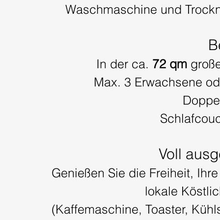
Waschmaschine und Trockne
B
In der ca.
72 qm
große
Max. 3 Erwachsene od
Doppel
Schlafcou
Voll ausg
Genießen Sie die Freiheit, Ih
lokale Köstli
(Kaffemaschine, Toaster, Kühls