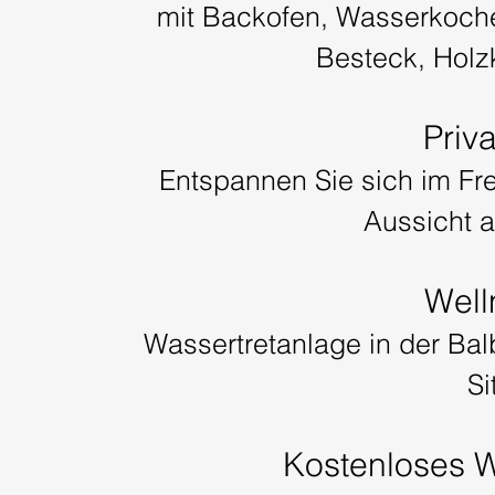
mit Backofen, Wasserkoche
Besteck, Holzk
Priv
Entspannen Sie sich im Fre
Aussicht 
Well
Wassertretanlage in der Bal
Si
Kostenloses 