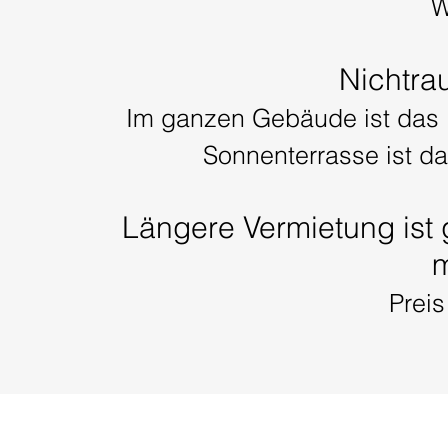
W
Nichtr
Im ganzen Gebäude ist das 
Sonnenterrasse ist d
Längere Vermietung ist
m
Preis